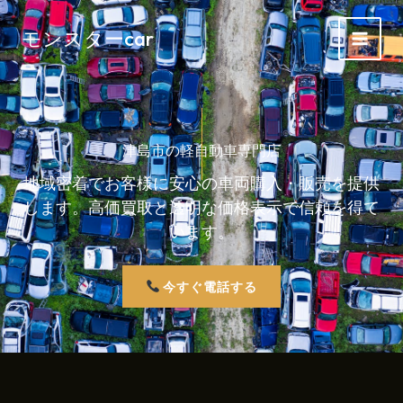
内
容
モンスターcar
を
ス
キ
ッ
プ
津島市の軽自動車専門店
地域密着でお客様に安心の車両購入・販売を提供
します。高価買取と透明な価格表示で信頼を得て
います。
今すぐ電話する