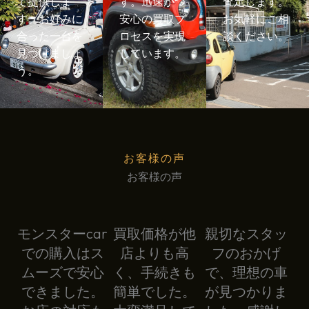
て提供しま
す。迅速かつ
査定します。
す。お好みに
安心の買取プ
お気軽にご相
合った一台を
ロセスを実現
談ください。
見つけましょ
しています。
う。
お客様の声
お客様の声
モンスターcar
買取価格が他
親切なスタッ
での購入はス
店よりも高
フのおかげ
ムーズで安心
く、手続きも
で、理想の車
できました。
簡単でした。
が見つかりま