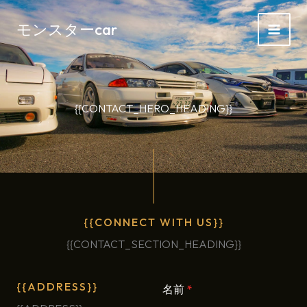
内
容
モンスターcar
を
ス
キ
ッ
{{CONTACT_HERO_HEADING}}
プ
{{CONNECT WITH US}}
{{CONTACT_SECTION_HEADING}}
{{ADDRESS}}
名前
*